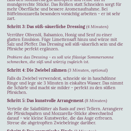
mundgerechte Stücke. Das Reißen statt Schneiden sorgt für
mehr Oberfläche und bessere Aromenaufnahme. Bei
Büffelmozzarella besonders vorsichtig arbeiten - er ist sehr
zart.
Schritt 3: Das süß-säuerliche Dressing
(4 Minuten)
Verrühre Olivenöl, Balsamico, Honig und Senf zu einer
glatten Emulsion. Füge Limettensaft hinzu und würze mit
Salz und Pfeffer. Das Dressing soll süß-säuerlich sein und die
Pfirsiche perfekt ergänzen.
Probiere das Dressing - es soll wie flüssige Sommersonne
schmecken, die süß und würzig zugleich ist.
Schritt 4: Die Zwiebel zähmen
(3 Minuten, optional)
Falls du Zwiebel verwendest, schneide sie in hauchdünne
Ringe und lege sie 3 Minuten in eiskaltes Wasser. Das nimmt
die Schärfe und macht sie milder - perfekt zu den süßen
Pfirsichen.
Schritt 5: Das kunstvolle Arrangement
(8 Minuten)
Verteile die Salatblätter als Basis auf zwei Tellern. Arrangiere
die Pfirsichspalten und Mozzarella-Stücke abwechselnd
darauf - wie kleine Kunstwerke, die das Auge erfreuen.
Streue die abgetropften Zwiebelringe darüber.