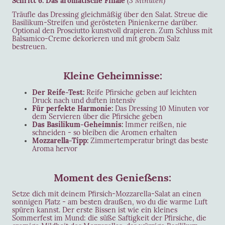
Schritt 6: Das aromatische Finale
(3 Minuten)
Träufle das Dressing gleichmäßig über den Salat. Streue die
Basilikum-Streifen und gerösteten Pinienkerne darüber.
Optional den Prosciutto kunstvoll drapieren. Zum Schluss mit
Balsamico-Creme dekorieren und mit grobem Salz
bestreuen.
Kleine Geheimnisse:
Der Reife-Test:
Reife Pfirsiche geben auf leichten
Druck nach und duften intensiv
Für perfekte Harmonie:
Das Dressing 10 Minuten vor
dem Servieren über die Pfirsiche geben
Das Basilikum-Geheimnis:
Immer reißen, nie
schneiden - so bleiben die Aromen erhalten
Mozzarella-Tipp:
Zimmertemperatur bringt das beste
Aroma hervor
Moment des Genießens:
Setze dich mit deinem Pfirsich-Mozzarella-Salat an einen
sonnigen Platz - am besten draußen, wo du die warme Luft
spüren kannst. Der erste Bissen ist wie ein kleines
Sommerfest im Mund: die süße Saftigkeit der Pfirsiche, die