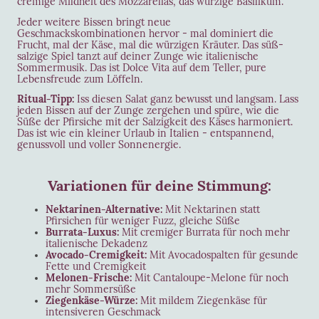
cremige Mildheit des Mozzarellas, das würzige Basilikum.
Jeder weitere Bissen bringt neue
Geschmackskombinationen hervor - mal dominiert die
Frucht, mal der Käse, mal die würzigen Kräuter. Das süß-
salzige Spiel tanzt auf deiner Zunge wie italienische
Sommermusik. Das ist Dolce Vita auf dem Teller, pure
Lebensfreude zum Löffeln.
Ritual-Tipp:
Iss diesen Salat ganz bewusst und langsam. Lass
jeden Bissen auf der Zunge zergehen und spüre, wie die
Süße der Pfirsiche mit der Salzigkeit des Käses harmoniert.
Das ist wie ein kleiner Urlaub in Italien - entspannend,
genussvoll und voller Sonnenergie.
Variationen für deine Stimmung:
Nektarinen-Alternative:
Mit Nektarinen statt
Pfirsichen für weniger Fuzz, gleiche Süße
Burrata-Luxus:
Mit cremiger Burrata für noch mehr
italienische Dekadenz
Avocado-Cremigkeit:
Mit Avocadospalten für gesunde
Fette und Cremigkeit
Melonen-Frische:
Mit Cantaloupe-Melone für noch
mehr Sommersüße
Ziegenkäse-Würze:
Mit mildem Ziegenkäse für
intensiveren Geschmack