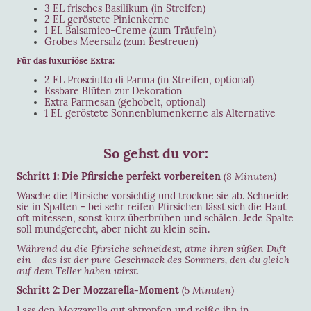
3 EL frisches Basilikum (in Streifen)
2 EL geröstete Pinienkerne
1 EL Balsamico-Creme (zum Träufeln)
Grobes Meersalz (zum Bestreuen)
Für das luxuriöse Extra:
2 EL Prosciutto di Parma (in Streifen, optional)
Essbare Blüten zur Dekoration
Extra Parmesan (gehobelt, optional)
1 EL geröstete Sonnenblumenkerne als Alternative
So gehst du vor:
Schritt 1: Die Pfirsiche perfekt vorbereiten
(8 Minuten)
Wasche die Pfirsiche vorsichtig und trockne sie ab. Schneide
sie in Spalten - bei sehr reifen Pfirsichen lässt sich die Haut
oft mitessen, sonst kurz überbrühen und schälen. Jede Spalte
soll mundgerecht, aber nicht zu klein sein.
Während du die Pfirsiche schneidest, atme ihren süßen Duft
ein - das ist der pure Geschmack des Sommers, den du gleich
auf dem Teller haben wirst.
Schritt 2: Der Mozzarella-Moment
(5 Minuten)
Lass den Mozzarella gut abtropfen und reiße ihn in