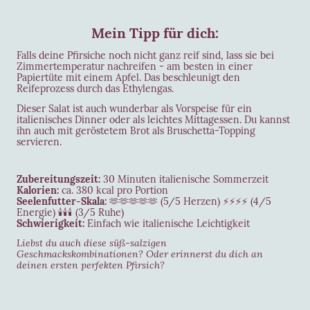
Mein Tipp für dich:
Falls deine Pfirsiche noch nicht ganz reif sind, lass sie bei
Zimmertemperatur nachreifen - am besten in einer
Papiertüte mit einem Apfel. Das beschleunigt den
Reifeprozess durch das Ethylengas.
Dieser Salat ist auch wunderbar als Vorspeise für ein
italienisches Dinner oder als leichtes Mittagessen. Du kannst
ihn auch mit geröstetem Brot als Bruschetta-Topping
servieren.
Zubereitungszeit:
30 Minuten italienische Sommerzeit
Kalorien:
ca. 380 kcal pro Portion
Seelenfutter-Skala:
🫶🫶🫶🫶🫶 (5/5 Herzen) ⚡⚡⚡⚡ (4/5
Energie) 🕯️🕯️🕯️ (3/5 Ruhe)
Schwierigkeit:
Einfach wie italienische Leichtigkeit
Liebst du auch diese süß-salzigen
Geschmackskombinationen? Oder erinnerst du dich an
deinen ersten perfekten Pfirsich?