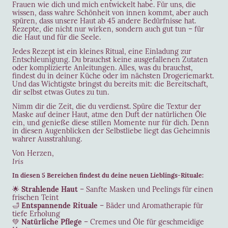
Frauen wie dich und mich entwickelt habe. Für uns, die
wissen, dass wahre Schönheit von innen kommt, aber auch
spüren, dass unsere Haut ab 45 andere Bedürfnisse hat.
Rezepte, die nicht nur wirken, sondern auch gut tun – für
die Haut und für die Seele.
Jedes Rezept ist ein kleines Ritual, eine Einladung zur
Entschleunigung. Du brauchst keine ausgefallenen Zutaten
oder komplizierte Anleitungen. Alles, was du brauchst,
findest du in deiner Küche oder im nächsten Drogeriemarkt.
Und das Wichtigste bringst du bereits mit: die Bereitschaft,
dir selbst etwas Gutes zu tun.
Nimm dir die Zeit, die du verdienst. Spüre die Textur der
Maske auf deiner Haut, atme den Duft der natürlichen Öle
ein, und genieße diese stillen Momente nur für dich. Denn
in diesen Augenblicken der Selbstliebe liegt das Geheimnis
wahrer Ausstrahlung.
Von Herzen,
Iris
In diesen 5 Bereichen findest du deine neuen Lieblings-Rituale:
🌟
Strahlende Haut
– Sanfte Masken und Peelings für einen
frischen Teint
🛁
Entspannende Rituale
– Bäder und Aromatherapie für
tiefe Erholung
💚
Natürliche Pflege
– Cremes und Öle für geschmeidige