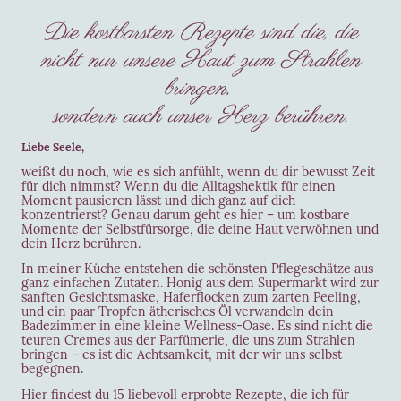
Die kostbarsten Rezepte sind die, die
nicht nur unsere Haut zum Strahlen
bringen,
sondern auch unser Herz berühren.
Liebe Seele,
weißt du noch, wie es sich anfühlt, wenn du dir bewusst Zeit
für dich nimmst? Wenn du die Alltagshektik für einen
Moment pausieren lässt und dich ganz auf dich
konzentrierst? Genau darum geht es hier – um kostbare
Momente der Selbstfürsorge, die deine Haut verwöhnen und
dein Herz berühren.
In meiner Küche entstehen die schönsten Pflegeschätze aus
ganz einfachen Zutaten. Honig aus dem Supermarkt wird zur
sanften Gesichtsmaske, Haferflocken zum zarten Peeling,
und ein paar Tropfen ätherisches Öl verwandeln dein
Badezimmer in eine kleine Wellness-Oase. Es sind nicht die
teuren Cremes aus der Parfümerie, die uns zum Strahlen
bringen – es ist die Achtsamkeit, mit der wir uns selbst
begegnen.
Hier findest du 15 liebevoll erprobte Rezepte, die ich für