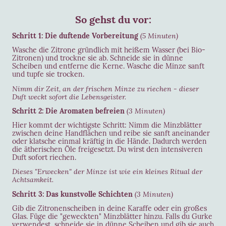
So gehst du vor:
Schritt 1: Die duftende Vorbereitung
(5 Minuten)
Wasche die Zitrone gründlich mit heißem Wasser (bei Bio-
Zitronen) und trockne sie ab. Schneide sie in dünne
Scheiben und entferne die Kerne. Wasche die Minze sanft
und tupfe sie trocken.
Nimm dir Zeit, an der frischen Minze zu riechen - dieser
Duft weckt sofort die Lebensgeister.
Schritt 2: Die Aromaten befreien
(3 Minuten)
Hier kommt der wichtigste Schritt: Nimm die Minzblätter
zwischen deine Handflächen und reibe sie sanft aneinander
oder klatsche einmal kräftig in die Hände. Dadurch werden
die ätherischen Öle freigesetzt. Du wirst den intensiveren
Duft sofort riechen.
Dieses "Erwecken" der Minze ist wie ein kleines Ritual der
Achtsamkeit.
Schritt 3: Das kunstvolle Schichten
(3 Minuten)
Gib die Zitronenscheiben in deine Karaffe oder ein großes
Glas. Füge die "geweckten" Minzblätter hinzu. Falls du Gurke
verwendest, schneide sie in dünne Scheiben und gib sie auch