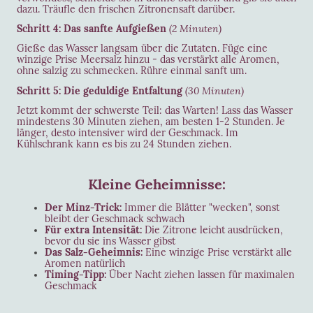
dazu. Träufle den frischen Zitronensaft darüber.
Schritt 4: Das sanfte Aufgießen
(2 Minuten)
Gieße das Wasser langsam über die Zutaten. Füge eine
winzige Prise Meersalz hinzu - das verstärkt alle Aromen,
ohne salzig zu schmecken. Rühre einmal sanft um.
Schritt 5: Die geduldige Entfaltung
(30 Minuten)
Jetzt kommt der schwerste Teil: das Warten! Lass das Wasser
mindestens 30 Minuten ziehen, am besten 1-2 Stunden. Je
länger, desto intensiver wird der Geschmack. Im
Kühlschrank kann es bis zu 24 Stunden ziehen.
Kleine Geheimnisse:
Der Minz-Trick:
Immer die Blätter "wecken", sonst
bleibt der Geschmack schwach
Für extra Intensität:
Die Zitrone leicht ausdrücken,
bevor du sie ins Wasser gibst
Das Salz-Geheimnis:
Eine winzige Prise verstärkt alle
Aromen natürlich
Timing-Tipp:
Über Nacht ziehen lassen für maximalen
Geschmack