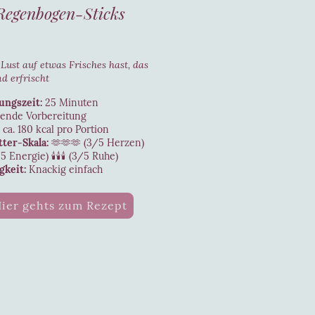
Regenbogen-Sticks
ust auf etwas Frisches hast, das
d erfrischt
ungszeit:
25 Minuten
ende Vorbereitung
ca. 180 kcal pro Portion
tter-Skala:
🫶🫶🫶 (3/5 Herzen)
Energie) 🕯️🕯️🕯️ (3/5 Ruhe)
gkeit:
Knackig einfach
ier gehts zum Rezept