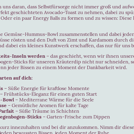
 uns daran, dass Selbstfürsorge nicht immer groß und auf
perfekt geschichteten Avocado-Toast zu nehmen, dabei zu spü
Oder ein paar Energy Balls zu formen und zu wissen: Diese kl
warme Gemüse-Hummus-Bowl zusammenstellen und dabei jeden
se rösten und den Duft von Zimt und Kardamom durch die
nd dabei ein kleines Kunstwerk erschaffen, das nur für uns b
keits-Inseln werden
– das geschieht, wenn wir ihnen unser
gen-Sticks für unseren Kräuterdip nicht nur schneiden, s
enn jeder Bissen zu einem Moment der Dankbarkeit wird.
rten auf dich:
ls
– Süße Energie für kraftlose Momente
– Frühstücks-Eleganz für einen guten Start
-Bowl
– Mediterrane Wärme für die Seele
sse
– Gemütliche Aromen für kalte Tage
arfait
– Süße Träume in Schichten
Regenbogen-Sticks
– Garten-Frische zum Dippen
 kurz innezuhalten und bei dir anzukommen. Nimm dir diese 
, jeden bewussten Bissen, jeden Moment der Ruhe.