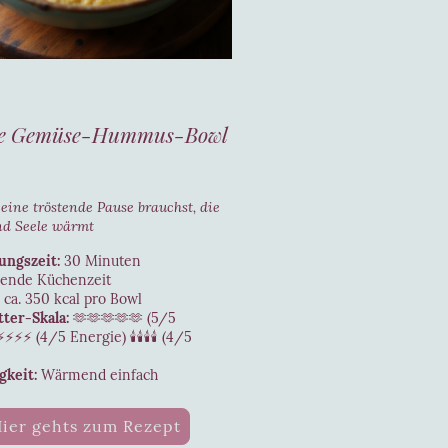
e Gemüse-Hummus-Bowl
ine tröstende Pause brauchst, die
nd Seele wärmt
ungszeit:
30 Minuten
ende Küchenzeit
ca. 350 kcal pro Bowl
tter-Skala:
🫶🫶🫶🫶🫶 (5/5
⚡⚡ (4/5 Energie) 🕯️🕯️🕯️🕯️ (4/5
gkeit:
Wärmend einfach
ier gehts zum Rezept