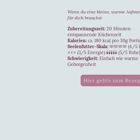
Wenn du eine kleine, warme Aufme
für dich brauchst
Zubereitungszeit:
20 Minuten
entspannende Küchenzeit
Kalorien:
ca. 180 kcal pro 30g Porti
Seelenfutter-Skala:
🫶🫶🫶🫶 (4/5 
⚡⚡⚡ (3/5 Energie) 🕯️🕯️🕯️🕯️🕯️ (5/5 Ruhe
Schwierigkeit:
Einfach wie warme
Geborgenheit
Hier gehts zum Reze