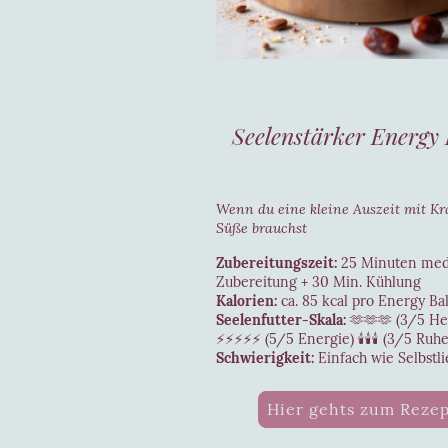
Seelenstärker Energy 
Wenn du eine kleine Auszeit mit Kr
Süße brauchst
Zubereitungszeit:
25 Minuten medi
Zubereitung + 30 Min. Kühlung
Kalorien:
ca. 85 kcal pro Energy Bal
Seelenfutter-Skala:
🫶🫶🫶 (3/5 He
⚡⚡⚡⚡⚡ (5/5 Energie) 🕯️🕯️🕯️ (3/5 Ruhe
Schwierigkeit:
Einfach wie Selbstl
Hier gehts zum Reze