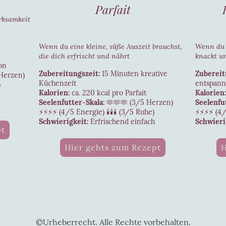
Parfait
rksamkeit
Wenn du eine kleine, süße Auszeit brauchst,
Wenn du L
die dich erfrischt und nährt
knackt un
on
Zubereitungszeit:
15 Minuten kreative
Zubereit
Herzen)
Küchenzeit
entspann
)
Kalorien:
ca. 220 kcal pro Parfait
Kalorien:
Seelenfutter-Skala:
🫶🫶🫶 (3/5 Herzen)
Seelenfu
⚡⚡⚡⚡ (4/5 Energie) 🕯️🕯️🕯️ (3/5 Ruhe)
⚡⚡⚡⚡ (4/5 
Schwierigkeit:
Erfrischend einfach
Schwieri
pt
Hier gehts zum Rezept
H
©Urheberrecht. Alle Rechte vorbehalten.