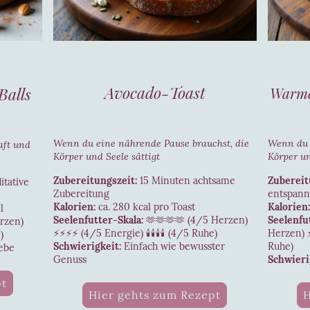
Avocado-Toast
Warm
Balls
Wenn du eine nährende Pause brauchst, die
Wenn du e
aft und
Körper und Seele sättigt
Körper u
Zubereitungszeit:
15 Minuten achtsame
Zubereit
tative
Zubereitung
entspann
Kalorien:
ca. 280 kcal pro Toast
Kalorien:
l
Seelenfutter-Skala:
🫶🫶🫶🫶 (4/5 Herzen)
Seelenfu
rzen)
⚡⚡⚡⚡ (4/5 Energie) 🕯️🕯️🕯️🕯️ (4/5 Ruhe)
Herzen) ⚡⚡
)
Schwierigkeit:
Einfach wie bewusster
Ruhe)
iebe
Genuss
Schwieri
pt
Hier gehts zum Rezept
H