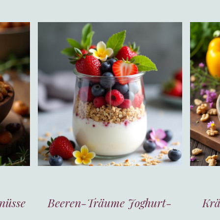
nüsse
Beeren-Träume Joghurt-
Krä